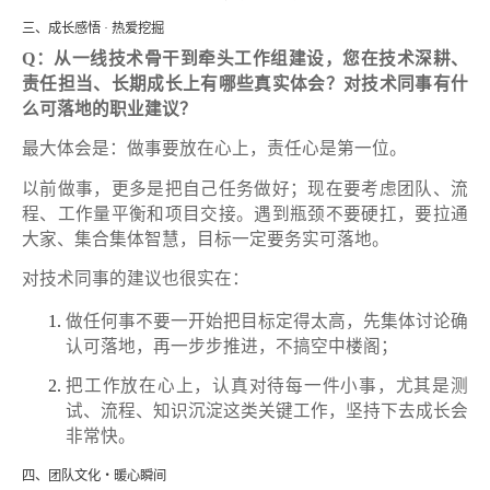
三、成长感悟 · 热爱挖掘
Q：从一线技术骨干到牵头工作组建设，您在技术深耕、
责任担当、长期成长上有哪些真实体会？对技术同事有什
么可落地的职业建议？
最大体会是：做事要放在心上，责任心是第一位。
以前做事，更多是把自己任务做好；现在要考虑团队、流
程、工作量平衡和项目交接。遇到瓶颈不要硬扛，要拉通
大家、集合集体智慧，目标一定要务实可落地。
对技术同事的建议也很实在：
做任何事不要一开始把目标定得太高，先集体讨论确
认可落地，再一步步推进，不搞空中楼阁；
把工作放在心上，认真对待每一件小事，尤其是测
试、流程、知识沉淀这类关键工作，坚持下去成长会
非常快。
四、团队文化・暖心瞬间