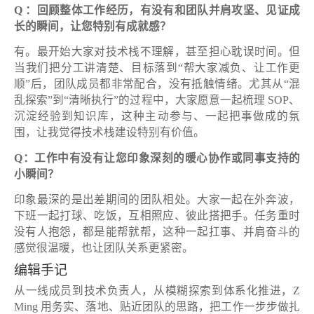
Q ：回顾整体工作经历，有没有和团队并肩攻坚、见证成
长的瞬间，让您特别有成就感？
有。最开始大家对技术栈不理解，甚至担心耽误时间。但
当我们把分工讲清楚、目标落到“帮大家减负、让工作更
顺”后，团队成员都非常配合，没有抵触情绪。尤其从“混
乱探索”到“清晰执行”的过程中，大家愿意一起梳理 SOP、
沉淀经验到知识库，这种主动参与、一起把事做成的氛
围，让我觉得技术栈建设特别有价值。
Q：工作中有没有让您印象深刻的暖心协作或同事支持的
小瞬间？
印象最深的是出差期间的团队相处。大家一起在外奔波，
下班一起打球、吃饭，互相照应、彼此搭把手。任务重时
没有人抱怨，都是能帮就帮，这种一起扛事、并肩奋斗的
感觉很温暖，也让团队关系更紧密。
编辑手记
从一线成员到技术负责人，从模糊探索到体系化推进，Z
Ming 用务实、落地、贴近团队的思路，把工作一步步做扎