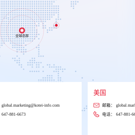
日本
加拿大
：
global.marketing@kotei-info.com
地址: 235 Yorkland 
York, Ontario, Ca
：
647-881-6673
邮箱：
info@kote
电话：
647-881-6