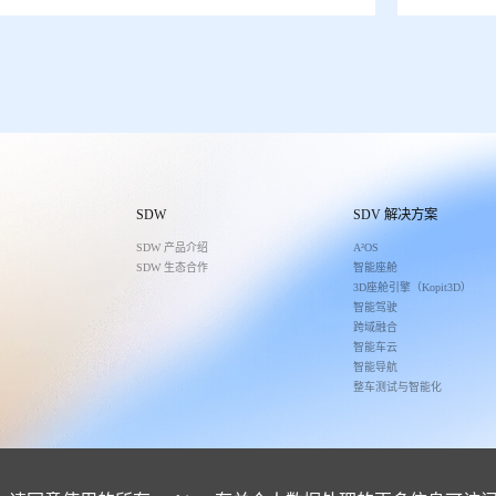
SDW
SDV 解决方案
SDW 产品介绍
A²OS
SDW 生态合作
智能座舱
3D座舱引擎（Kopit3D）
智能驾驶
跨域融合
智能车云
智能导航
整车测试与智能化