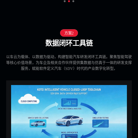
方案2
数据闭环工具链
以车云为载体、以数据为驱动，构建智能汽车研发闭环工具链。聚焦智能驾驶
等核心价值场景，为车企及相关合作伙伴提供集数据与仿真于一体的研发支撑
服务，赋能软件定义汽车（SDV）时代的产业数字化转型。