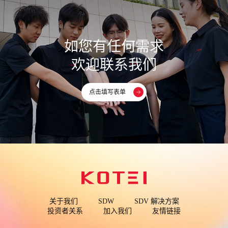
如您有任何需求
欢迎联系我们
点击填写表单
关于我们
SDW
SDV 解决方案
投资者关系
加入我们
友情链接