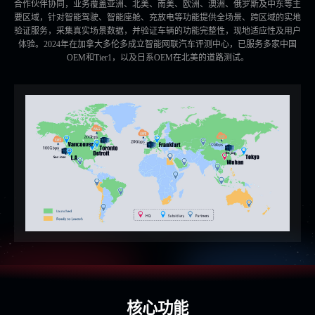
合作伙伴协同，业务覆盖亚洲、北美、南美、欧洲、澳洲、俄罗斯及中东等主
要区域，针对智能驾驶、智能座舱、充放电等功能提供全场景、跨区域的实地
验证服务，采集真实场景数据，并验证车辆的功能完整性，现地适应性及用户
体验。2024年在加拿大多伦多成立智能网联汽车评测中心，已服务多家中国
OEM和Tier1，以及日系OEM在北美的道路测试。
核心功能