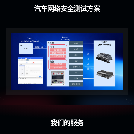
汽车网络安全测试方案
我们的服务