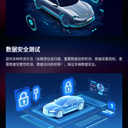
数据安全测试
提供多种检测方法（含敏感信息扫描、重要数据加密检测、数据采集授权、重
要数据完整性检测、数据访问校验等），保证车辆数据安全。