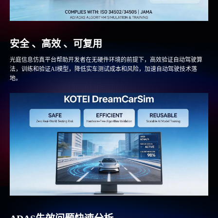
安全 、高效 、可复用
光庭信息仿真平台帮助开发者在无硬件环境的前提下，高效验证自动驾驶算
法，训练和验证AI模型，降低实车测试成本和风险，加速自动驾驶技术落
地。