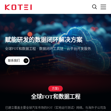
赋能研发的数据闭环解决方案
全球FOT和数据工程 · 数据闭环工具链 · 云平台开发服务
联系我们
方案1
全球FOT和数据工程
已建立覆盖主要全球汽车市场的FOT（实地运行测试）网络。与海外子公司及