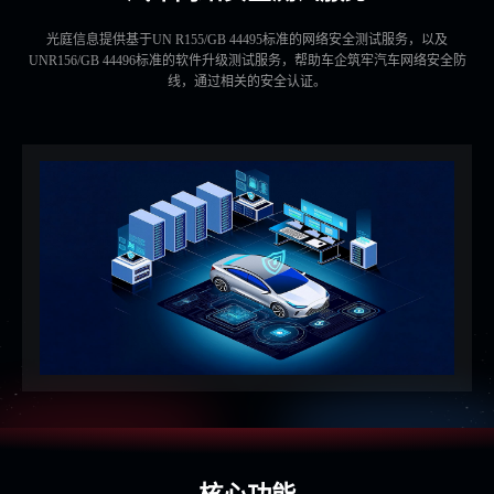
光庭信息提供基于UN R155/GB 44495标准的网络安全测试服务，以及
UNR156/GB 44496标准的软件升级测试服务，帮助车企筑牢汽车网络安全防
线，通过相关的安全认证。