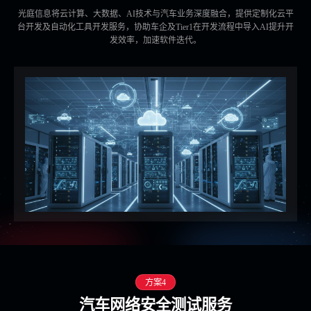
光庭信息将云计算、大数据、AI技术与汽车业务深度融合，提供定制化云平
台开发及自动化工具开发服务，协助车企及Tier1在开发流程中导入AI提升开
发效率，加速软件迭代。
方案4
汽车网络安全测试服务