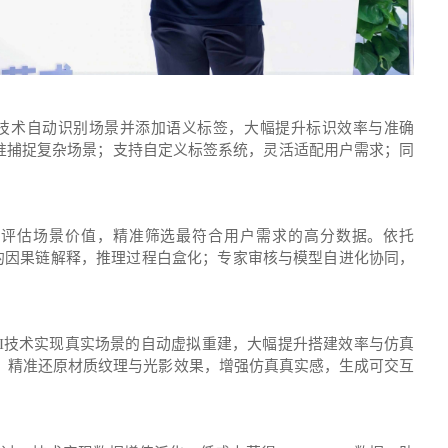
I技术自动识别场景并添加语义标签，大幅提升标识效率与准确
精准捕捉复杂场景；支持自定义标签系统，灵活适配用户需求；同
动评估场景价值，精准筛选
最符合
用户需求的高分数据。依托
维度的因果链解释，推理过程白盒化；专家审核与模型自进化协同，
I技术实现真实场景的自动虚拟重建，大幅提升搭建效率与仿真
率，精准还原材质纹理与光影效果，增强仿真真实感，生成可交互