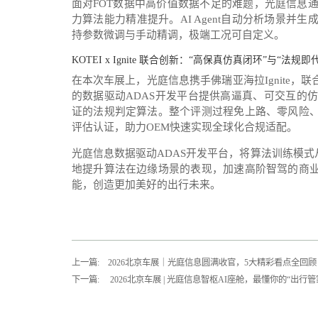
面对FOT数据中高价值数据不足的难题，光庭信息通过A
力算法能力精准提升。AI Agent自动分析场景并
持参数微调与手动精调，极端工况可自定义。
KOTEI x Ignite 联合创新：“高保真仿真闭环”与“法规
在本次车展上，光庭信息携手佛瑞亚海拉Ignite
的数据驱动ADAS开发平台提供高逼真、可交互的仿真
证的法规判定算法。整个评测过程免上路、零风险
评估认证，助力OEM快速实现全球化合规适配。
光庭信息数据驱动ADAS开发平台，将算法训练模式
地提升算法在边缘场景的表现，加速高阶智驾的商
能，创造更加美好的出行未来。
上一篇:
2026北京车展｜光庭信息圆满收官，5大精彩看点全回顾
下一篇:
2026北京车展 | 光庭信息智枢AI座舱，最懂你的“出行管