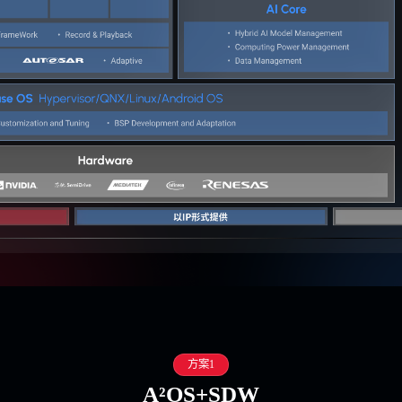
方案1
A²OS+SDW