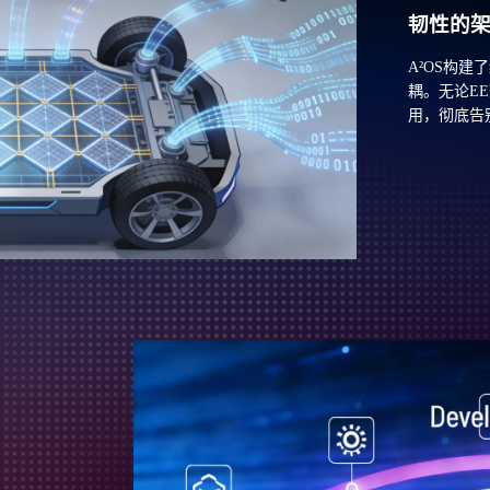
韧性的
A²OS构
耦。无论E
用，彻底告