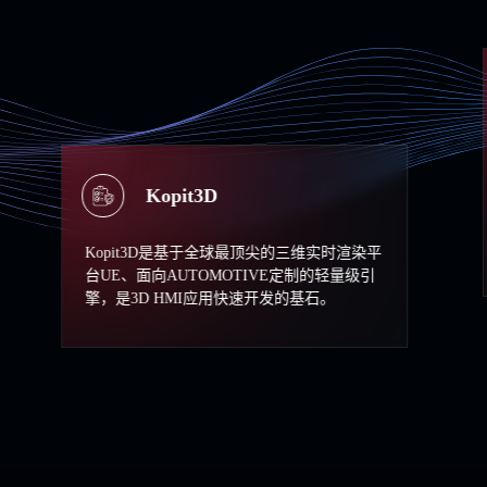
Agent OS
针对车载领域，跨芯片
不同车型EE/软件架构
it3D
的Agent OS为车载Ag
本低/功能完善的SDK
车企快速迭代Agent的
是基于全球最顶尖的三维实时渲染平
UTOMOTIVE定制的轻量级引
MI应用快速开发的基石。