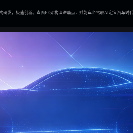
构研发，极速创新。直面EE架构演进痛点，赋能车企驾驭AI定义汽车时