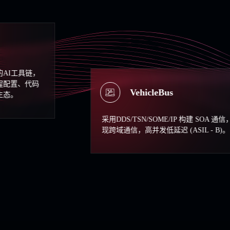
自研
供丰
VehicleBus
认
采用DDS/TSN/SOME/IP 构建 SOA 通信，实
现跨域通信，高并发低延迟 (ASIL - B)。